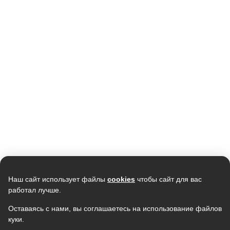
Кондиционер LG
Кондиционер NEWTEK NT-
B12TS.NSJ/UA3 1085W
65M09 <2640/2700W> черный,
скрытый LED дисплей, Golden
78 990
23 490
Fin, компрессор GMCC
74 242
19 850
В наличии
В наличии
Скидка -
5%
Скидка -
3%
Наш сайт использует файлы
cookies
чтобы сайт для вас
работал лучше.
Оставаясь с нами, вы соглашаетесь на использование файлов
куки.
Кондиционер TCL Gentle Cool TAC-
Кондиционер ELECTROLUX