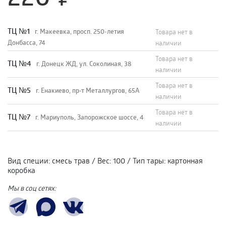
TЦ №1
г. Макеевка, просп. 250-летия
Товара нет в
Донбасса, 74
наличии
Товара нет в
TЦ №4
г. Донецк ЖД, ул. Соколиная, 38
наличии
Товара нет в
TЦ №5
г. Енакиево, пр-т Металлургов, 65А
наличии
Товара нет в
ТЦ №7
г. Мариуполь, Запорожское шоссе, 4
наличии
Вид специи
:
смесь трав
/
Вес
:
100
/
Тип тары
:
картонная
коробка
Мы в соц сетях: