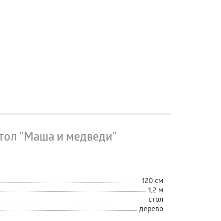
тол "Маша и медведи"
120 см
1,2 м
стол
дерево