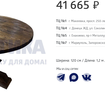
41 665
TЦ №1
г. Макеевка, просп. 250-л
TЦ №4
г. Донецк ЖД, ул. Соколи
TЦ №5
г. Енакиево, пр-т Металлу
ТЦ №7
г. Мариуполь, Запорожско
Ширина
:
120 см
/
Длина
:
1,2 м
Мы в соц сетях: