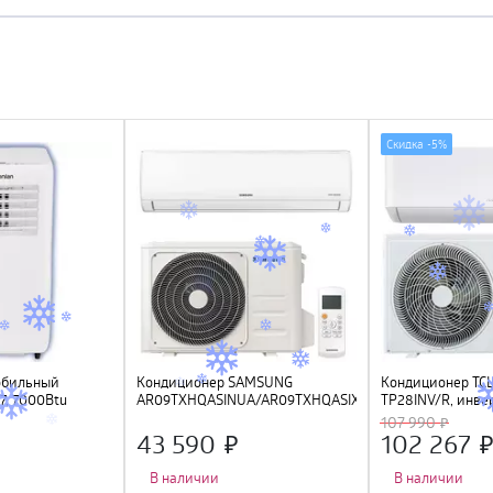
Скидка -
5%
обильный
Кондиционер SAMSUNG
Кондиционер TCL 
, 7000Btu
AR09TXHQASINUA/AR09TXHQASIXUA
TP28INV/R, инвер
инверторный
107 990
43 590
102 267
В наличии
В наличии