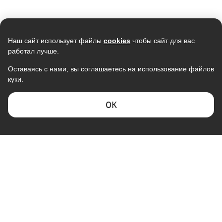
Наш сайт использует файлы
cookies
чтобы сайт для вас
работал лучше.
Оставаясь с нами, вы соглашаетесь на использование файлов
куки.
Кондиционер ELECTROLUX
Кондиционер NEWTEK NT-
Smartline EACS-12HSM/N3
65CHNDC09 инвертор
<2700/2800W> , Golden Fin,
38 990
ОK
GMCC
37 800
28 990
В наличии
В наличии
Скидка -
11%
Скидка -
5%