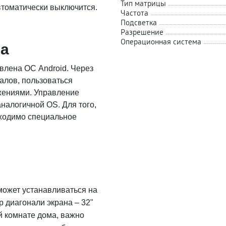
Тип матрицы
втоматически выключится.
Частота
Подсветка
Разрешение
Операционная система
ма
овлена ОС Android. Через
алов, пользоваться
жениями. Управление
налогичной OS. Для того,
бходимо специальное
может устанавливаться на
р диагонали экрана – 32"
ой комнате дома, важно