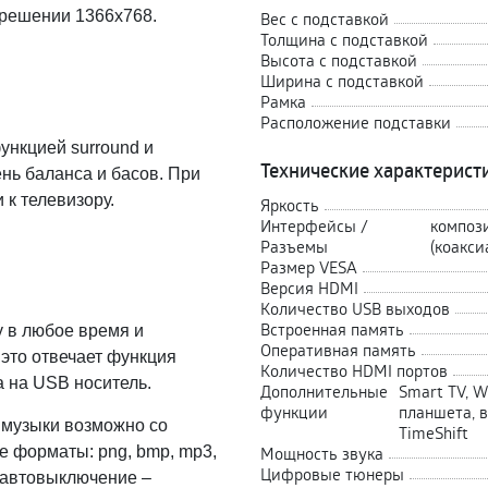
зрешении 1366x768.
Вес с подставкой
Толщина с подставкой
Высота с подставкой
Ширина с подставкой
Рамка
Расположение подставки
ункцией surround и
Технические характерист
ень баланса и басов. При
к телевизору.
Яркость
Интерфейсы /
компози
Разъемы
(коакс
Размер VESA
Версия HDMI
Количество USB выходов
Встроенная память
у в любое время и
Оперативная память
 это отвечает функция
Количество HDMI портов
а на USB носитель.
Дополнительные
Smart TV, W
функции
планшета, 
 музыки возможно со
TimeShift
Мощность звука
е форматы: png, bmp, mp3,
Цифровые тюнеры
 автовыключение –