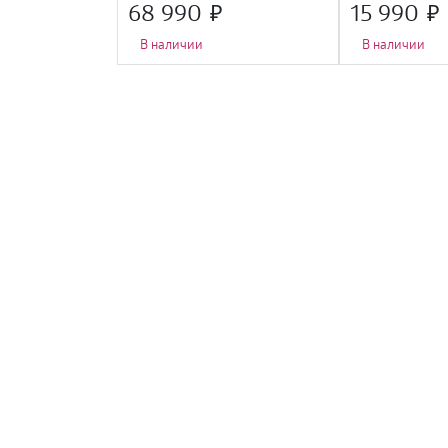
A++
68 990
15 990
В наличии
В наличии