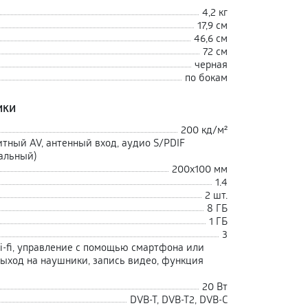
4,2 кг
17,9 см
46,6 см
72 см
черная
по бокам
ики
200 кд/м²
тный AV, антенный вход, аудио S/PDIF
иальный)
200х100 мм
1.4
2 шт.
8 ГБ
1 ГБ
3
i-fi, управление с помощью смартфона или
выход на наушники, запись видео, функция
20 Вт
DVB-T, DVB-T2, DVB-C