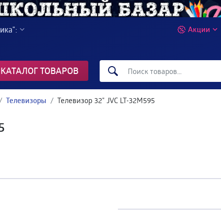
ика":
Акции
КАТАЛОГ ТОВАРОВ
Телевизоры
Телевизор 32" JVC LT-32M595
5