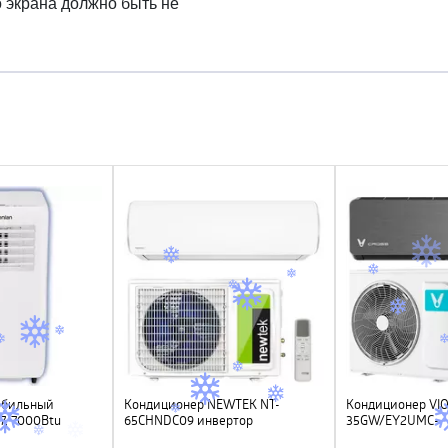
о экрана должно быть не
обильный
Кондиционер NEWTEK NT-
Кондиционер VIO
, 7000Btu
65CHNDC09 инвертор
35GW/EY2UMC-
<2700/2800W> , Golden Fin, GMCC
A++/A+ (12000Btu