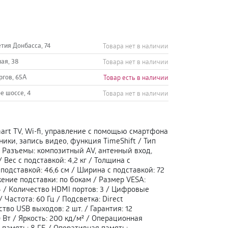
етия Донбасса, 74
Товара нет в наличии
ная, 38
Товара нет в наличии
ргов, 65А
Товар есть в наличии
е шоссе, 4
Товара нет в наличии
art TV, Wi-fi, управление с помощью смартфона
ики, запись видео, функция TimeShift
/
Тип
 Разъемы
:
композитный AV, антенный вход,
/
Вес с подставкой
:
4,2 кг
/
Толщина с
 подставкой
:
46,6 см
/
Ширина с подставкой
:
72
ение подставки
:
по бокам
/
Размер VESA
:
4
/
Количество HDMI портов
:
3
/
Цифровые
/
Частота
:
60 Гц
/
Подсветка
:
Direct
ство USB выходов
:
2 шт.
/
Гарантия
:
12
 Вт
/
Яркость
:
200 кд/м²
/
Операционная
 память
:
8 ГБ
/
Оперативная память
: