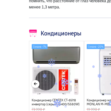
помнить, что расстояние от глаз человека д
менее 1,3 метра.
Кондиционеры
Скидка -
7%
Скидка -
20%
 Gentle Cool TAC-
Кондиционер CENTEK CT-65I18
Кондиционер м
ертор, R32
инвертор (серый) (5400/5580W)
MONLAN M-MBL7
4D, 4 фильтра, УФ лампа, R32,
73 990
19 990