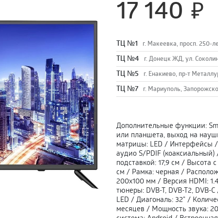
17 140
TЦ №1
г. Макеевка, просп. 250-л
TЦ №4
г. Донецк ЖД, ул. Соколи
TЦ №5
г. Енакиево, пр-т Металлу
ТЦ №7
г. Мариуполь, Запорожско
Дополнительные функции
:
Sm
или планшета, выход на наушн
матрицы
:
LED
/
Интерфейсы /
аудио S/PDIF (коаксиальный)
подставкой
:
17,9 см
/
Высота с
см
/
Рамка
:
черная
/
Располож
200х100 мм
/
Версия HDMI
:
1.
тюнеры
:
DVB-T, DVB-T2, DVB-C
LED
/
Диагональ
:
32"
/
Количе
месяцев
/
Мощность звука
:
20
система
:
Android
/
Встроенная