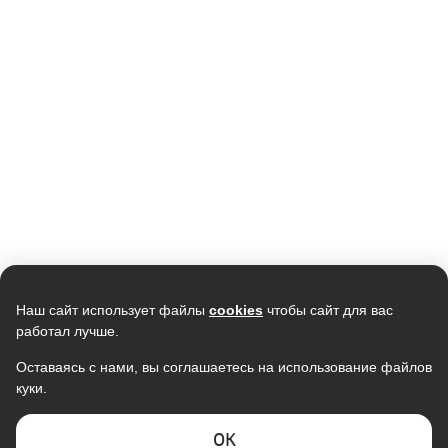
Кондиционер NEWTEK NT-
Кондиционер VIOMI KFR-
65CHD18 <5450/5750W>
35GW/EY2UMC-
скрытый LED дисплей, Golden
A++/A+ (12000Btu), инвертор, Wi-
40 990
Fin, R410A, компрессор GMCC
Fi
36 486
47 990
В наличии
В наличии
Скидка -
13%
Скидка -
20%
Наш сайт использует файлы
cookies
чтобы сайт для вас
работал лучше.
Оставаясь с нами, вы соглашаетесь на использование файлов
куки.
Кондиционер ULTIMACOMFORT
Кондиционер мобильный
Eclipse ECP-07PN, R32, GMCC,
MONLAN M-MBL7, 7000Btu
Wi-Fi Ready
13 999
19 990
ОK