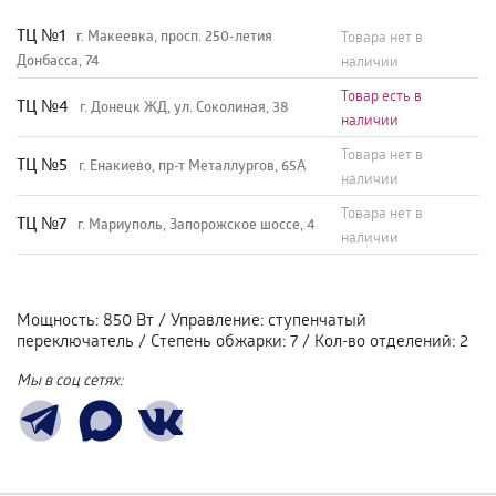
TЦ №1
г. Макеевка, просп. 250-летия
Товара нет в
Донбасса, 74
наличии
Товар есть в
TЦ №4
г. Донецк ЖД, ул. Соколиная, 38
наличии
Товара нет в
TЦ №5
г. Енакиево, пр-т Металлургов, 65А
наличии
Товара нет в
ТЦ №7
г. Мариуполь, Запорожское шоссе, 4
наличии
Мощность
:
850 Вт
/
Управление
:
ступенчатый
переключатель
/
Степень обжарки
:
7
/
Кол-во отделений
:
2
Мы в соц сетях: