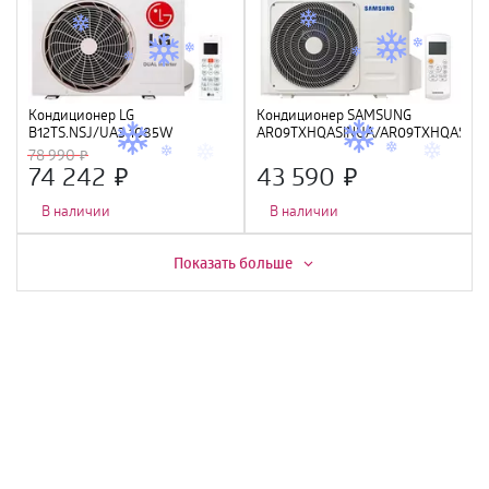
Кондиционер LG
Кондиционер SAMSUNG
B12TS.NSJ/UA3 1085W
AR09TXHQASINUA/AR09TXHQASIXU
инверторный
78 990
74 242
43 590
В наличии
В наличии
Скидка -
13%
Показать больше
Кондиционер VIOMI KFR-
Кондиционер ULTIMACOMFORT
35GW/EY2UMC-
Eclipse ECP-07PN, R32, GMCC,