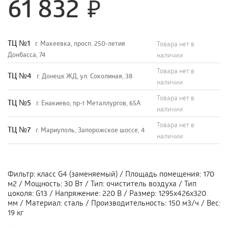
61 832
TЦ №1
г. Макеевка, просп. 250-летия
Товара нет в
Донбасса, 74
наличии
Товара нет в
TЦ №4
г. Донецк ЖД, ул. Соколиная, 38
наличии
Товара нет в
TЦ №5
г. Енакиево, пр-т Металлургов, 65А
наличии
Товара нет в
ТЦ №7
г. Мариуполь, Запорожское шоссе, 4
наличии
Фильтр
:
класс G4 (заменяемый)
/
Площадь помещения
:
170
м2
/
Мощность
:
30 Вт
/
Тип
:
очиститель воздуха
/
Тип
цоколя
:
G13
/
Напряжение
:
220 В
/
Размер
:
1295х426х320
мм
/
Материал
:
сталь
/
Производительность
:
150 м3/ч
/
Вес
:
19 кг