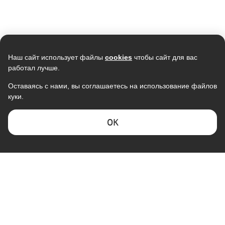
Скидка -
6%
Скидка -
16%
Наш сайт использует файлы
cookies
чтобы сайт для вас
работал лучше.
Оставаясь с нами, вы соглашаетесь на использование файлов
куки.
Кондиционер LG
Кондиционер AURUM PRIZE
B12TS.NSJ/UA3 1085W
ARC09-WNTE3 (WI-FI Ready)
78 990
18 990
ОK
74 242
15 990
В наличии
В наличии
Скидка -
20%