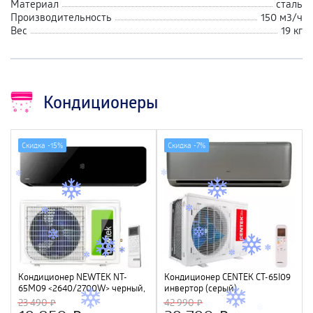
Материал
сталь
Производительность
150 м3/ч
Вес
19 кг
Кондиционеры
Скидка -
15%
Скидка -
7%
Кондиционер NEWTEK NT-
Кондиционер CENTEK CT-65I09
65M09 <2640/2700W> черный,
инвертор (серый)
скрытый LED дисплей, Golden
(2840/2920W) 4D, 4 фильтра,
23 490
42 990
Fin, компрессор GMCC
УФ лампа, R32, A++