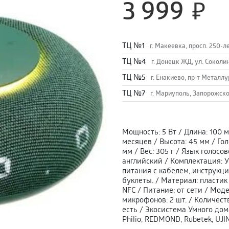
3 999
TЦ №1
г. Макеевка, просп. 250-л
TЦ №4
г. Донецк ЖД, ул. Соколи
TЦ №5
г. Енакиево, пр-т Металлу
ТЦ №7
г. Мариуполь, Запорожско
Мощность
:
5 Вт
/
Длина
:
100 
месяцев
/
Высота
:
45 мм
/
Го
мм
/
Вес
:
305 г
/
Язык голосо
английский
/
Комплектация
:
У
питания с кабелем, инструкц
буклеты.
/
Материал
:
пластик
NFC
/
Питание
:
от сети
/
Моде
микрофонов
:
2 шт.
/
Количест
есть
/
Экосистема Умного дом
Philio, REDMOND, Rubetek, UJ