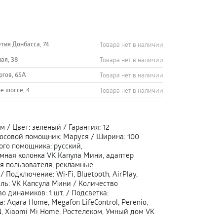
етия Донбасса, 74
Товара нет в наличии
ная, 38
Товара нет в наличии
ргов, 65А
Товара нет в наличии
е шоссе, 4
Товара нет в наличии
мм
/
Цвет
:
зеленый
/
Гарантия
:
12
лосовой помощник
:
Маруся
/
Ширина
:
100
вого помощника
:
русский,
мная колонка VK Капула Мини, адаптер
ия пользователя, рекламные
/
Подключение
:
Wi-Fi, Bluetooth, AirPlay,
ль
:
VK Капсула Мини
/
Количество
во динамиков
:
1 шт.
/
Подсветка
:
а
:
Aqara Home, Megafon LifeControl, Perenio,
IN, Xiaomi Mi Home, Ростелеком, Умный дом VK