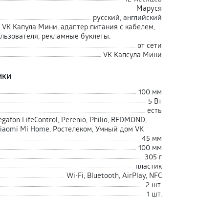
Маруся
русский, английский
 VK Капула Мини, адаптер питания с кабелем,
льзователя, рекламные буклеты.
от сети
VK Капсула Мини
ики
100 мм
5 Вт
есть
afon LifeControl, Perenio, Philio, REDMOND,
 Xiaomi Mi Home, Ростелеком, Умный дом VK
45 мм
100 мм
305 г
пластик
Wi-Fi, Bluetooth, AirPlay, NFC
2 шт.
1 шт.