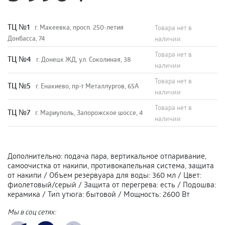
TЦ №1
г. Макеевка, просп. 250-летия
Товара нет в
Донбасса, 74
наличии
Товара нет в
TЦ №4
г. Донецк ЖД, ул. Соколиная, 38
наличии
Товара нет в
TЦ №5
г. Енакиево, пр-т Металлургов, 65А
наличии
Товара нет в
ТЦ №7
г. Мариуполь, Запорожское шоссе, 4
наличии
Дополнительно
:
подача пара, вертикальное отпаривание,
самоочистка от накипи, противокапельная система, защита
от накипи
/
Объем резервуара для воды
:
360 мл
/
Цвет
:
фиолетовый/серый
/
Защита от перегрева
:
есть
/
Подошва
:
керамика
/
Тип утюга
:
бытовой
/
Мощность
:
2600 Вт
Мы в соц сетях: