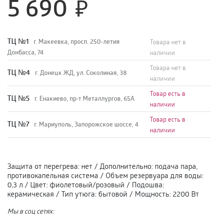
5 690
TЦ №1
г. Макеевка, просп. 250-летия
Товара нет в
Донбасса, 74
наличии
Товара нет в
TЦ №4
г. Донецк ЖД, ул. Соколиная, 38
наличии
Товар есть в
TЦ №5
г. Енакиево, пр-т Металлургов, 65А
наличии
Товар есть в
ТЦ №7
г. Мариуполь, Запорожское шоссе, 4
наличии
Защита от перегрева
:
нет
/
Дополнительно
:
подача пара,
противокапельная система
/
Объем резервуара для воды
:
0,3 л
/
Цвет
:
фиолетовый/розовый
/
Подошва
:
керамическая
/
Тип утюга
:
бытовой
/
Мощность
:
2200 Вт
Мы в соц сетях: