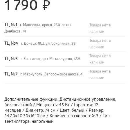
1 790
TЦ №1
г. Макеевка, просп. 250-летия
Товара нет в
Донбасса, 74
наличии
Товара нет в
TЦ №4
г. Донецк ЖД, ул. Соколиная, 38
наличии
Товара нет в
TЦ №5
г. Енакиево, пр-т Металлургов, 65А
наличии
Товара нет в
ТЦ №7
г. Мариуполь, Запорожское шоссе, 4
наличии
Дополнительные функции
:
Дистанционное управление,
безлопастной
/
Мощность
:
45 Вт
/
Гарантия
:
12
месяцев
/
Диаметр
:
74 см
/
Цвет
:
белый
/
Размер
:
24.20х40.30х16.10 см
/
Количество скоростей
:
3
/
Тип
вентилятора
:
напольный