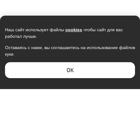
Наш сайт использует файлы
cookies
чтобы сайт для вас
работал лучше.
Оставаясь с нами, вы соглашаетесь на использование файлов
куки.
Кондиционер мобильный
Кондиционер CENTEK CT-65I09
ELECTROLUX EACM-12 FM/N3
инвертор (серый)
(2840/2920W) 4D, 4 фильтра,
38 590
42 990
ОK
УФ лампа, R32, A++
37 846
39 790
В наличии
В наличии
Скидка -
11%
Скидка -
20%