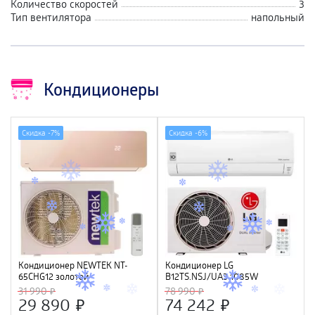
Количество скоростей
3
Тип вентилятора
напольный
Кондиционеры
Скидка -
7%
Скидка -
6%
Кондиционер NEWTEK NT-
Кондиционер LG
65CHG12 золотой
B12TS.NSJ/UA3 1085W
<3550/3660W> скрытый LED,
31 990
78 990
Golden Fin, R410A, компрессор
29 890
74 242
GMCC