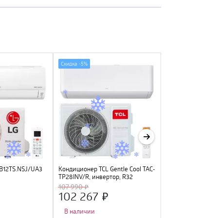
Скидка -
5%
Скидка -
13%
B12TS.NSJ/UA3
Кондиционер TCL Gentle Cool TAC-
Кондиционер UL
TP28INV/R, инвертор, R32
Eclipse ECP-07PN,
Fi Ready
107 990
13 999
102 267
12 245
В наличии
В наличии