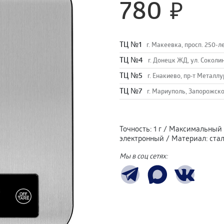
780
TЦ №1
г. Макеевка, просп. 250-л
TЦ №4
г. Донецк ЖД, ул. Соколи
TЦ №5
г. Енакиево, пр-т Металлу
ТЦ №7
г. Мариуполь, Запорожско
Точность
:
1 г
/
Максимальный 
электронный
/
Материал
:
ста
Мы в соц сетях: