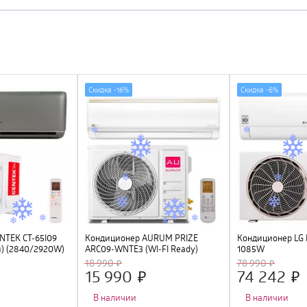
Скидка -
16%
Скидка -
6%
NTEK CT-65I09
Кондиционер AURUM PRIZE
Кондиционер LG 
й) (2840/2920W)
ARC09-WNTE3 (WI-FI Ready)
1085W
УФ лампа, R32,
18 990
78 990
15 990
74 242
В наличии
В наличии