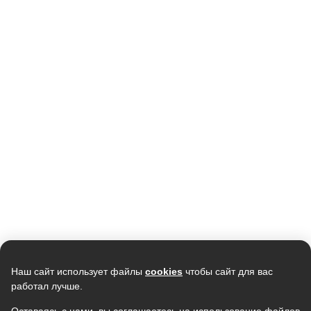
Кондиционер AURUM PRIZE
Кондиционер мобильный
ARC09-WNTE3 (WI-FI Ready)
MONLAN M-MBL7, 7000Btu
18 990
19 990
15 990
15 990
В наличии
В наличии
Скидка -
7%
Наш сайт использует файлы
cookies
чтобы сайт для вас
работал лучше.