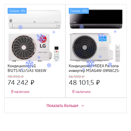
Скидка -
6%
Скидка -
15%
Кондиционер LG
Кондиционер MIDEA Persona
B12TS.NSJ/UA3 1085W
инвертер MSAG4W-09N8C2S-
I/MSAG4-09N8C2S-O, черный
78 990
56 590
(WI-FI, Алиса, Маруся)
74 242
48 101,5
В наличии
В наличии
Скидка -
5%
Скидка -
15%
Показать больше