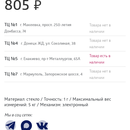
805
TЦ №1
г. Макеевка, просп. 250-летия
Товара нет в
Донбасса, 74
наличии
Товара нет в
TЦ №4
г. Донецк ЖД, ул. Соколиная, 38
наличии
Товар есть в
TЦ №5
г. Енакиево, пр-т Металлургов, 65А
наличии
Товара нет в
ТЦ №7
г. Мариуполь, Запорожское шоссе, 4
наличии
Материал
:
стекло
/
Точность
:
1 г
/
Максимальный вес
измерений
:
5 кг
/
Механизм
:
электронный
Мы в соц сетях: