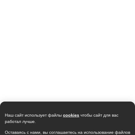
Кондиционер NEWTEK NT-
Кондиционер MIDEA Persona
65CHNDC09 инвертор
инвертер MSAG4W-09N8C2S-
<2700/2800W> , Golden Fin,
I/MSAG4-09N8C2S-O, черный
56 590
GMCC
(WI-FI, Алиса, Маруся)
28 990
48 101,5
В наличии
В наличии
Скидка -
7%
Скидка -
20%
Наш сайт использует файлы
cookies
чтобы сайт для вас
работал лучше.
Оставаясь с нами, вы соглашаетесь на использование файлов