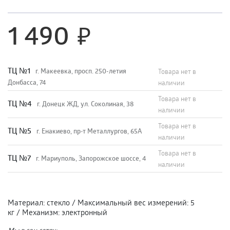
1 490
TЦ №1
г. Макеевка, просп. 250-летия
Товара нет в
Донбасса, 74
наличии
Товара нет в
TЦ №4
г. Донецк ЖД, ул. Соколиная, 38
наличии
Товара нет в
TЦ №5
г. Енакиево, пр-т Металлургов, 65А
наличии
Товара нет в
ТЦ №7
г. Мариуполь, Запорожское шоссе, 4
наличии
Материал
:
стекло
/
Максимальный вес измерений
:
5
кг
/
Механизм
:
электронный