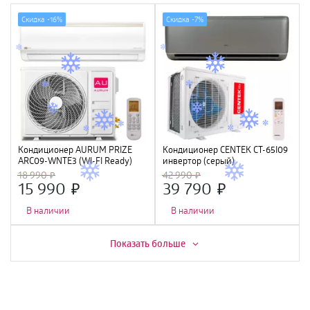
Скидка -
16%
Скидка -
7%
Кондиционер AURUM PRIZE
Кондиционер CENTEK CT-65I09
ARC09-WNTE3 (WI-FI Ready)
инвертор (серый)
(2840/2920W) 4D, 4 фильтра,
18 990
42 990
УФ лампа, R32, A++
15 990
39 790
В наличии
В наличии
Скидка -
3%
Показать больше