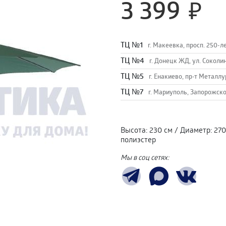
3 399
TЦ №1
г. Макеевка, просп. 250-л
TЦ №4
г. Донецк ЖД, ул. Соколи
TЦ №5
г. Енакиево, пр-т Металлу
ТЦ №7
г. Мариуполь, Запорожско
Высота
:
230 см
/
Диаметр
:
270
полиэстер
Мы в соц сетях: