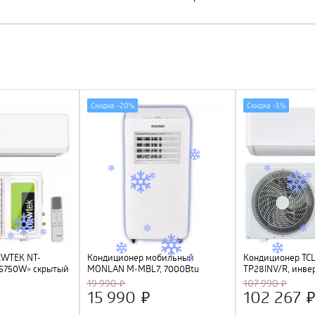
Скидка -
20%
Скидка -
5%
EWTEK NT-
Кондиционер мобильный
Кондиционер TCL 
5750W> скрытый
MONLAN M-MBL7, 7000Btu
TP28INV/R, инвер
den Fin, R410A,
19 990
107 990
C
15 990
102 267