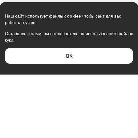
Наш сайт использует файлы
cookies
чтобы сайт для вас
работал лучше.
Оставаясь с нами, вы соглашаетесь на использование файлов
куки.
Кондиционер мобильный
Кондиционер NEWTEK NT-
ELECTROLUX EACM-12 FM/N3
65CHG12 золотой
<3550/3660W> скрытый LED,
38 590
31 990
ОK
Golden Fin, R410A, компрессор
37 846
29 890
GMCC
В наличии
В наличии
Скидка -
7%
Скидка -
15%
КОМПАНИЯ "ГАЛАКТИКА"