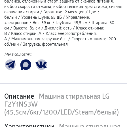
баланса, отложенный старт, защита от скачков питания,
выбор скорости отжима, выбор температуры стирки, сигнал
окончания стирки
/
Гарантия
:
12 месяцев
/
Цвет
:
белый
/
Уровень шума
:
55 дБ
/
Управление
:
электронное
/
Вес
:
59 кн
/
Глубина
:
45,5 см
/
Ширина
:
60
см
/
Высота
:
85 см
/
Дисплей
:
есть
/
Класс отжима
:
В
/
Класс стирки
:
А
/
Класс энергопотребления
:
A
/
Максимальная загрузка
:
6 кг
/
Скорость отжима
:
1200
об/мин
/
Загрузка
:
фронтальная
Мы в соц сетях:
Описание
Машина стиральная LG
F2Y1NS3W
(45,5см/6кг/1200/LED/Steam/белый)
Характеристики
Машина стиральная