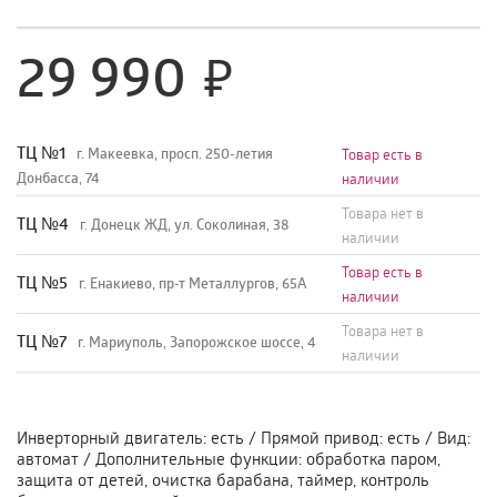
29 990
TЦ №1
г. Макеевка, просп. 250-летия
Товар есть в
Донбасса, 74
наличии
Товара нет в
TЦ №4
г. Донецк ЖД, ул. Соколиная, 38
наличии
Товар есть в
TЦ №5
г. Енакиево, пр-т Металлургов, 65А
наличии
Товара нет в
ТЦ №7
г. Мариуполь, Запорожское шоссе, 4
наличии
Инверторный двигатель
:
есть
/
Прямой привод
:
есть
/
Вид
:
автомат
/
Дополнительные функции
:
обработка паром,
защита от детей, очистка барабана, таймер, контроль