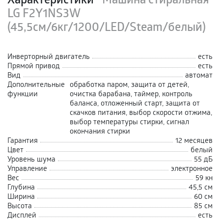
LG F2Y1NS3W
(45,5см/6кг/1200/LED/Steam/белый)
Инверторный двигатель
есть
Прямой привод
есть
Вид
автомат
Дополнительные
обработка паром, защита от детей,
функции
очистка барабана, таймер, контроль
баланса, отложенный старт, защита от
скачков питания, выбор скорости отжима,
выбор температуры стирки, сигнал
окончания стирки
Гарантия
12 месяцев
Цвет
белый
Уровень шума
55 дБ
Управление
электронное
Вес
59 кн
Глубина
45,5 см
Ширина
60 см
Высота
85 см
Дисплей
есть