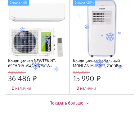
Скидка -
11%
Скидка -
20%
Кондиционер NEWTEK NT-
Кондиционер мобильный
65CHD18 <5450/5750W>
MONLAN M-MBL7, 7000Btu
скрытый LED дисплей, Golden
40 990
19 990
Fin, R410A, компрессор GMCC
36 486
15 990
В наличии
В наличии
Скидка -
7%
Скидка -
15%
Показать больше