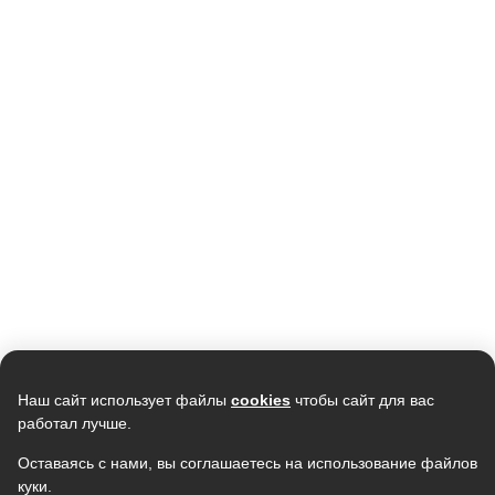
Кондиционер LG
Кондиционер AURUM PRIZE
B12TS.NSJ/UA3 1085W
ARC09-WNTE3 (WI-FI Ready)
78 990
18 990
74 242
15 990
В наличии
В наличии
Скидка -
7%
Скидка -
13%
Наш сайт использует файлы
cookies
чтобы сайт для вас
работал лучше.
Оставаясь с нами, вы соглашаетесь на использование файлов
куки.