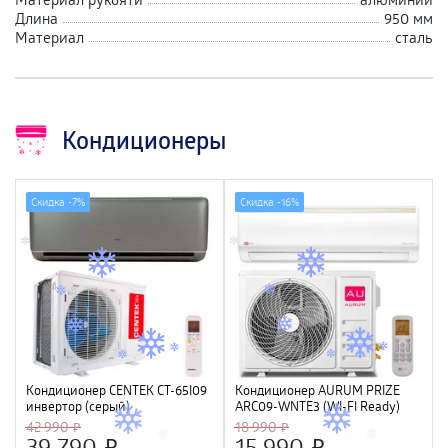
Длина
950 мм
Материал
сталь
Кондиционеры
Скидка -
7%
Скидка -
16%
Кондиционер CENTEK CT-65I09
Кондиционер AURUM PRIZE
инвертор (серый)
ARC09-WNTE3 (WI-FI Ready)
(2840/2920W) 4D, 4 фильтра,
42 990
18 990
УФ лампа, R32, A++
39 790
15 990