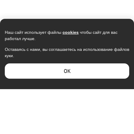
Скидка -
3%
Скидка -
15%
Наш сайт использует файлы
cookies
чтобы сайт для вас
работал лучше.
Оставаясь с нами, вы соглашаетесь на использование файлов
куки.
Кондиционер ELECTROLUX
Кондиционер NEWTEK NT-
Smartline EACS-12HSM/N3
65M09 <2640/2700W> черный,
скрытый LED дисплей, Golden
38 990
23 490
ОK
Fin, компрессор GMCC
37 800
19 850
В наличии
В наличии
Скидка -
7%
Скидка -
6%